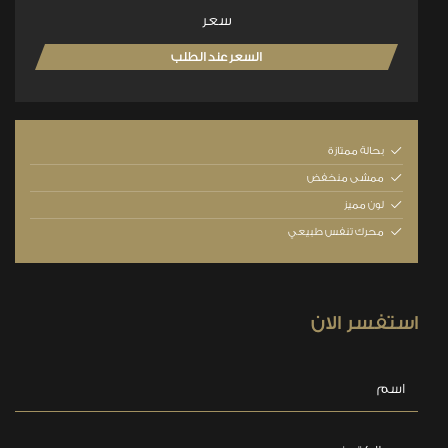
سعر
السعر عند الطلب
بحالة ممتازة
ممشى منخفض
لون مميز
محرك تنفس طبيعي
استفسر الان
اسم