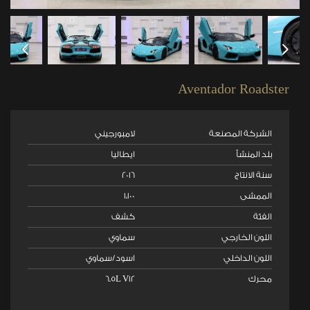
Aventador Roadster
الشركة المصنعة
لامبورجيني
بلد المنشأ
ايطاليا
سنة الانتاج
٢٠١٦
الممشى
١،١٠٠
الفئة
كشف
اللون الخارجي
سماوي
اللون الداخلي
اسود/سماوي
محرك
6.5L V12