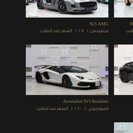
SLS AMG
M
طلب
مرسيدس
2011
السعر عند الطلب
Aventador SVJ Roadster
لامبورجيني
2020
السعر عند الطلب