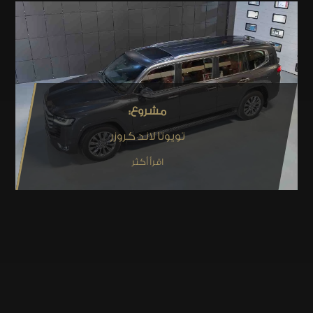
مشروع:
تويوتا لاند كروزر
اقرأ أكثر