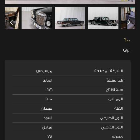
600
W100
الشركة المصنعة
مرسيدس
بلد المنشأ
المانيا
سنة الانتاج
١٩٧٦
الممشى
٩،٠٠٠
الفئة
سيدان
اللون الخارجي
اسود
اللون الداخلي
رمادي
محرك
V8