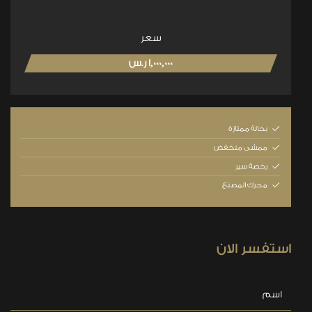
سعر
1,000,000 ر.س
بحالة ممتازة
ممشى منخفض
رخصة سير
محرك المصنع
استفسر الان
اسم